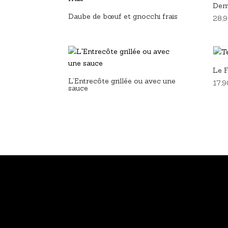
Demi
Daube de bœuf et gnocchi frais
28,
Le F
L’Entrecôte grillée ou avec une
17,
sauce