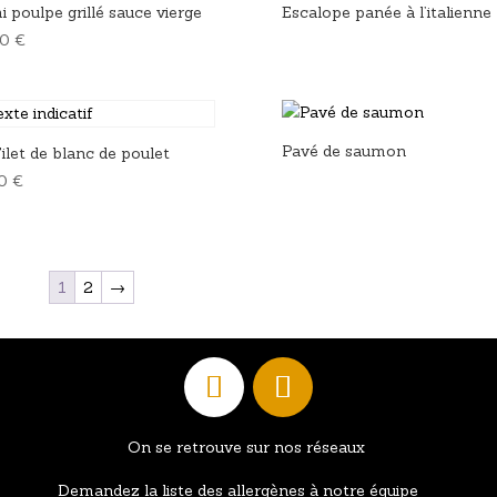
 poulpe grillé sauce vierge
Escalope panée à l’italienne
90
€
Pavé de saumon
ilet de blanc de poulet
90
€
1
2
→
On se retrouve sur nos réseaux
Demandez la liste des allergènes à notre équipe