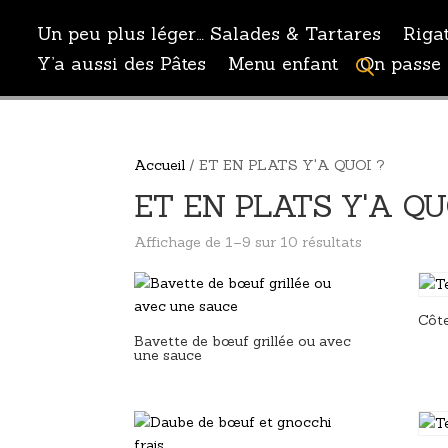
Un peu plus léger… Salades & Tartares
Riga
Y’a aussi des Pâtes
Menu enfant
On passe 
Accueil
/ ET EN PLATS Y'A QUOI ?
ET EN PLATS Y'A QU
Affichage de 1–9 sur 10 résultats
Côte
Bavette de bœuf grillée ou avec
une sauce